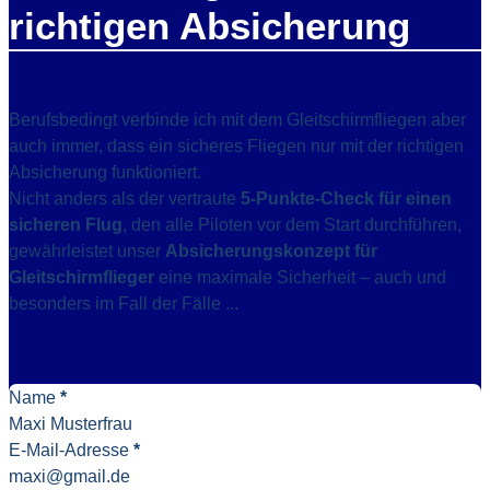
richtigen Absicherung
Berufsbedingt verbinde ich mit dem Gleitschirmfliegen aber
auch immer, dass ein sicheres Fliegen nur mit der richtigen
Absicherung funktioniert.
Nicht anders als der vertraute
5-Punkte-Check für einen
sicheren Flug
, den alle Piloten vor dem Start durchführen,
gewährleistet unser
Absicherungskonzept für
Gleitschirmflieger
eine maximale Sicherheit – auch und
besonders im Fall der Fälle ...
Name
*
E-Mail-Adresse
*